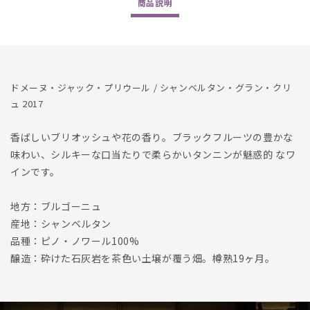
商品
説明
Chambertin
Chambertin
Grand
Grand
Cru
Cru
2017
2017
ドメーヌ・ジャック・プリウール / シャンベルタン・グラン・クリ
ュ 2017
香ばしいブリオッシュや花の香り。ブラックフルーツの豊かな
味わい、シルキーな口当たりで柔らかいタンニンが魅惑的 なワ
インです。
地方：ブルゴーニュ
産地：シャンベルタン
品種：ピノ・ノワール100%
醸造：砕けた石灰岩を茶色い土壌が覆う畑。樽熟19ヶ月。