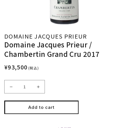
DOMAINE JACQUES PRIEUR
Domaine Jacques Prieur /
Chambertin Grand Cru 2017
¥93,500
(税込)
Decrease
Increase
quantity
quantity
for
for
Domaine
Domaine
Add to cart
Jacques
Jacques
Prieur
Prieur
/
/