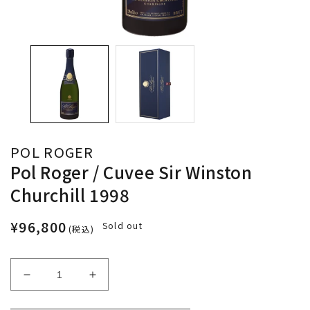
POL ROGER
Pol Roger / Cuvee Sir Winston
Churchill 1998
¥96,800
Sold out
(税込)
Decrease
Increase
quantity
quantity
for
for