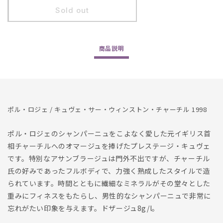
Pol
Pol
Sold out
Roger
Roger
/
/
Cuvee
Cuvee
商品
説明
Sir
Sir
Winston
Winston
Churchill
Churchill
1998
1998
ポル・ロジェ / キュヴェ・サー・ウィンストン・チャーチル 1998
ポル・ロジェのシャンパーニュをこよなく愛した元イギリス首
相チャーチルへのオマージュを捧げたプレステージ・キュヴェ
です。特別なアサンブラージュは門外不出ですが、チャーチル
氏の好みであったフルボディで、力強く熟成したスタイルで造
られています。時間とともに繊細なミネラルがその堂々とした
重みにフィネスをもたらし、男性的なシャンパーニュで非常に
忘れがたい印象を与えます。ドザージュ8g/l。