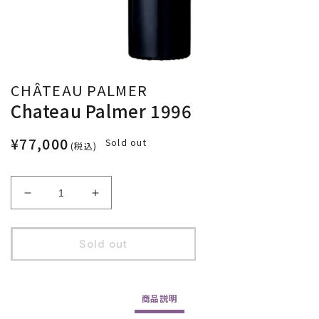
CHÂTEAU PALMER
Chateau Palmer 1996
¥77,000
Sold out
(税込)
Decrease
Increase
quantity
quantity
for
for
Chateau
Chateau
Sold out
Palmer
Palmer
1996
1996
商品
説明