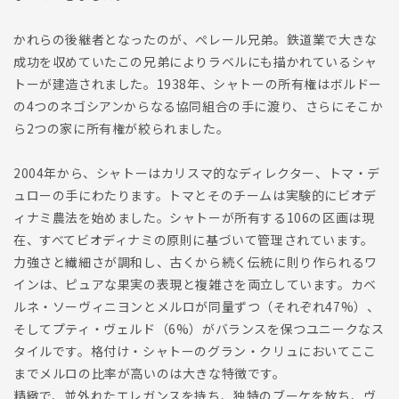
かれらの後継者となったのが、ぺレール兄弟。鉄道業で大きな
成功を収めていたこの兄弟によりラベルにも描かれているシャ
トーが建造されました。1938年、シャトーの所有権はボルドー
の4つのネゴシアンからなる協同組合の手に渡り、さらにそこか
ら2つの家に所有権が絞られました。
2004年から、シャトーはカリスマ的なディレクター、トマ・デ
ュローの手にわたります。トマとそのチームは実験的にビオデ
ィナミ農法を始めました。シャトーが所有する106の区画は現
在、すべてビオディナミの原則に基づいて管理されています。
力強さと繊細さが調和し、古くから続く伝統に則り作られるワ
インは、ピュアな果実の表現と複雑さを両立しています。カベ
ルネ・ソーヴィニヨンとメルロが同量ずつ（それぞれ47%）、
そしてプティ・ヴェルド（6%）がバランスを保つユニークなス
タイルです。格付け・シャトーのグラン・クリュにおいてここ
までメルロの比率が高いのは大きな特徴です。
精緻で、並外れたエレガンスを持ち、独特のブーケを放ち、ヴ