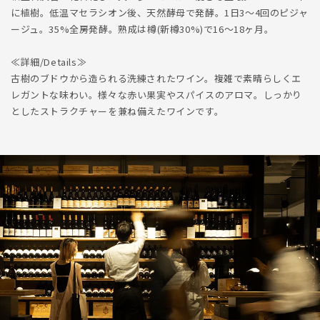
に植樹。低温マセラシオン後、天然酵母で発酵。1日3～4回のピジャ
ージュ。35%全房発酵。熟成は樽(新樽30%)で16～18ヶ月。
≪詳細/Details≫
古樹のブドウから造られる洗練されたワイン。複雑で素晴らしくエ
レガントな味わい。様々な赤い果実やスパイスのアロマ。しっかり
としたストラクチャーを兼ね備えたワインです。