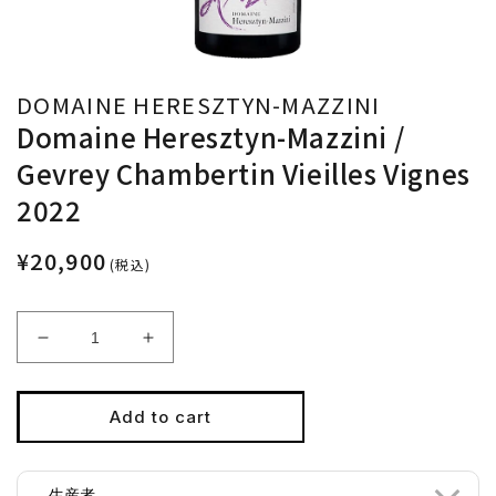
DOMAINE HERESZTYN-MAZZINI
Domaine Heresztyn-Mazzini /
Gevrey Chambertin Vieilles Vignes
2022
¥20,900
(税込)
Decrease
Increase
quantity
quantity
for
for
Domaine
Domaine
Add to cart
Heresztyn-
Heresztyn-
Mazzini
Mazzini
/
/
生産者