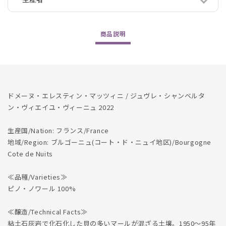
Gevrey
Gevrey
Chambertin
Chambertin
Vieilles
Vieilles
商品
説明
Vignes
Vignes
2022
2022
ドメーヌ・エレスティン・マッツィニ / ジュヴレ・シャンベルタ
ン・ヴィエイユ・ヴィーニュ 2022
生産国/Nation: フランス/France
地域/Region: ブルゴーニュ(コート・ド・ニュイ地区)/Bourgogne
Cote de Nuits
≪品種/Varieties≫
ピノ・ノワール 100%
≪醸造/Technical Facts≫
粘土石灰岩で化石化した貝の多いマールが混ざる土壌。1950～95年