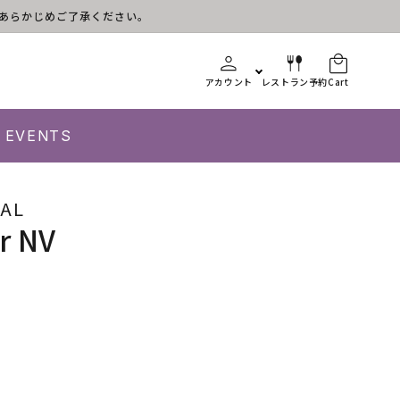
す。あらかじめご了承ください。
アカウント
レストラン予約
Cart
EVENTS
VAL
r NV
se
y