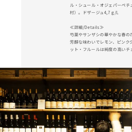
ル・シュール・オジェパーペチュ
村）。ドザージュ4,7 g/L
≪詳細/Details≫
芍薬やサンザシの華やかな春の
芳醇な味わいでレモン、ピンク
ット・フルールは純度の高いチ