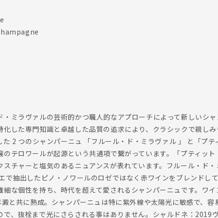
e
hampagne
ド・ミラヴァルの芸術的かつ職人的なアプローチによって新しいシャ
特化した専門知識と卓越した品質の追求により、クラシックで親しみ
た 2 つのシャンパーニュ 「フルール・ド・ミラヴァル 」 と「プ
壌のテロワールが起源という共通項で繋がっています。「プティット
クスチャーと塩気のあるニュアンスが表れています。フルール・ド・
ニエで抽出したピノ・ノワールのロゼではなく赤ワインをブレンドし
繊細な個性を持ち、時代を超えて愛されるシャンパーニュです。ワイ
 年澱と共に熟成。シャンパーニュは特に紫外線や太陽光に敏感で、容
で、抜栓まで光にさらされる事はありません。シャルドネ：2019ヴ