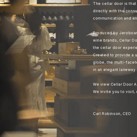
The cellar door is th
directly with the cons
communication and en
Produced by Jeroboam
wine brands, Cellar Do
the cellar door experi
Created to provide a u
globe, the multi-face
in an elegant laneway 
We view Cellar Door A
We invite you to visit,
Carl Robinson, CEO