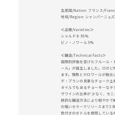
生産国/Nation: フランス/Franc
地域/Region: シャンパーニュ/C
≪品種/Varieties≫
シャルドネ 95%
ピノ・ノワール 5%
≪醸造/Technical Facts≫
国際的評価を受けたフルール・
ール」が誕生しました。ロゼに
ます。情熱とテロワールが融合し
デ・ブランの見事なチョーク土
タイルでもあるチョーキーなテ
ヴワインの比率が 少なく、セ
統的な醸造方法により軽やかで
の暗いセラーでリリースまで3
色付きのボトルを使用しているの