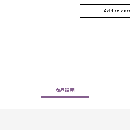
for
for
Petite
Petite
Add to car
Fleur
Fleur
NV
NV
商品
説明