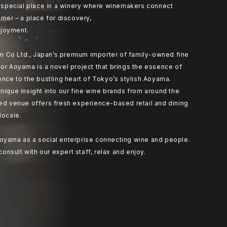
at special place in a winery where winemakers connect
umer – a place for discovery,
joyment.
 Co Ltd., Japan’s premium importer of family-owned fine
or Aoyama is a novel project that brings the essence of
ence to the bustling heart of Tokyo’s stylish Aoyama.
nique insight into our fine wine brands from around the
ted venue offers fresh experience-based retail and dining
locale.
oyama as a social enterprise connecting wine and people.
 consult with our expert staff, relax and enjoy.