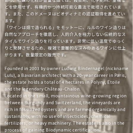
t
あり、牡蠣の化石が豊富な畑では、殺虫剤、化学肥料、重機な
どを使用せず、有機的かつ持続可能な農法で栽培されていま
i
す。また、このドメーヌはビオディナミの認証取得を進めてい
o
ます。
「ワインは畑で造られる」をモットーに、ルルのワイン造りは
n
自然なアプローチを徹底し、人的介入を極力しない伝統的なス
:
タイルでワイン造りを行っています。非常に低い温度でゆっく
りと発酵させるため、複雑で重層的な深みのあるワインに仕上
がります。数量限定の販売です。
Founded in 2003 by owner Ludwig Bindernagel (nickname
Lulu), a Bavarian architect with a 20-year career in Paris,
the estate holds a total of 4 hectares in Polyny, Etoile
and the legendary Château-Chalon.
Located in the small, mountainous wine-growing region
between Burgundy and Switzerland, the vineyards are
rich in fossilized oysters and are farmed organically and
sustainably, with no use of insecticides, chemical
fertilizers, or heavy machinery. The estate is also in the
process of gaining Biodynamic certification.