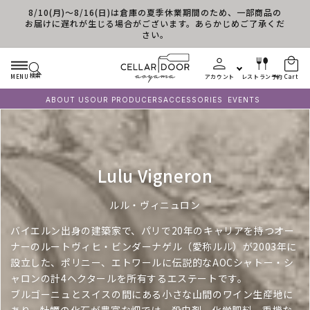
8/10(月)～8/16(日)は倉庫の夏季休業期間のため、一部商品の
Skip to content
お届けに遅れが生じる場合がございます。あらかじめご了承くだ
さい。
検索
MENU
アカウント
レストラン予約
Cart
ABOUT US
OUR PRODUCERS
ACCESSORIES
EVENTS
C
Lulu Vigneron
o
ルル・ヴィニュロン
l
バイエルン出身の建築家で、パリで20年のキャリアを持つオー
l
ナーのルートヴィヒ・ビンダーナゲル（愛称ルル）が2003年に
e
設立した、ポリニー、エトワールに伝説的なAOCシャトー・シ
ャロンの計4ヘクタールを所有するエステートです。
c
ブルゴーニュとスイスの間にある小さな山間のワイン生産地に