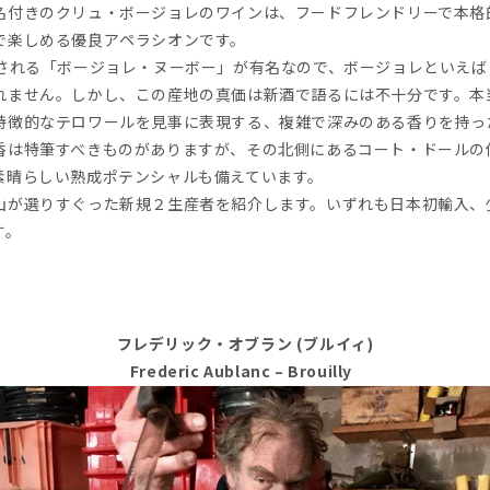
名付きのクリュ・ボージョレのワインは、フードフレンドリーで本格
で楽しめる優良アペラシオンです。
スされる「ボージョレ・ヌーボー」が有名なので、ボージョレといえ
れません。しかし、この産地の真価は新酒で語るには不十分です。本
特徴的なテロワールを見事に表現する、複雑で深みのある香りを持っ
香は特筆すべきものがありますが、その北側にあるコート・ドールの
素晴らしい熟成ポテンシャルも備えています。
山が選りすぐった新規２生産者を紹介します。いずれも日本初輸入、
す。
フレデリック・オブラン (ブルイィ)
Frederic Aublanc – Brouilly