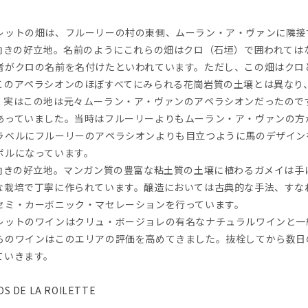
レットの畑は、フルーリーの村の東側、ムーラン・ア・ヴァンに隣接
北向きの好立地。名前のようにこれらの畑はクロ（石垣）で囲われては
者がクロの名前を名付けたといわれています。ただし、この畑はクロ
このアペラシオンのほぼすべてにみられる花崗岩質の土壌とは異なり
。実はこの地は元々ムーラン・ア・ヴァンのアペラシオンだったので
あっていました。当時はフルーリーよりもムーラン・ア・ヴァンの方
ラベルにフルーリーのアペラシオンよりも目立つように馬のデザイン
ボルになっています。
東向きの好立地。マンガン質の豊富な粘土質の土壌に植わるガメイは手
な栽培で丁寧に作られています。醸造においては古典的な手法、すな
セミ・カーボニック・マセレーションを行っています。
レットのワインはクリュ・ボージョレの有名なナチュラルワインと一
らのワインはこのエリアの評価を高めてきました。抜栓してから数日
ていきます。
OS DE LA ROILETTE