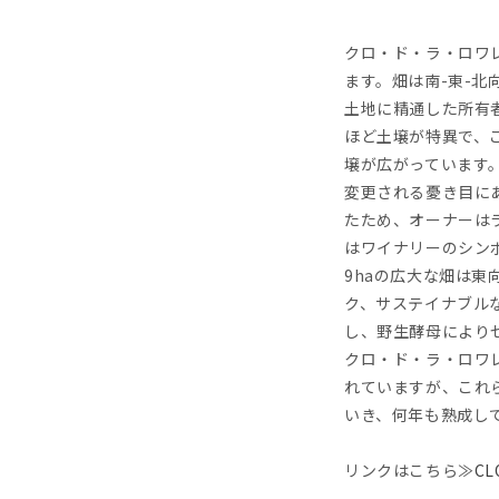
クロ・ド・ラ・ロワ
ます。畑は南-東-
土地に精通した所有
ほど土壌が特異で、
壌が広がっています
変更される憂き目に
たため、オーナーは
はワイナリーのシン
9haの広大な畑は
ク、サステイナブル
し、野生酵母により
クロ・ド・ラ・ロワ
れていますが、これ
いき、何年も熟成し
リンクはこちら≫
CL