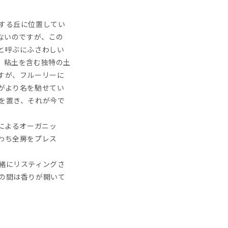
する丘に位置してい
ないのですが、この
と呼ぶにふさわしい
、粘土を含む独特の土
すが、フルーリーに
がより名を馳せてい
を置き、それが今で
によるオーガニッ
わち全房をプレス
緒にリスティングさ
の間は香りが開いて