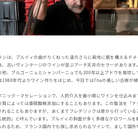
ランは、ブルイィの曲がりくねった道のさらに奥地に居を構えるドメ
は、古いヴィンテージのワインが並ぶアーチ天井のセラーがあります
の他、ブルゴーニュとシャンパーニュでも200年以上ブドウを栽培し
1980年代よりワイン作りをはじめ、今日では7haの美しい古樹が
ボニック・マセレーションで、人的介入を最小限にワインを仕込みま
の質によっては亜硫酸無添加にすることもあります。この製法を「ナ
されることもありますが、あくまでフレデリックは昔から行っている
伝統的」と呼んでいます。ブルイィの斜面が多く多様なテロワールを
られるため、フランス国内でも探し求められるワインで、まして国外