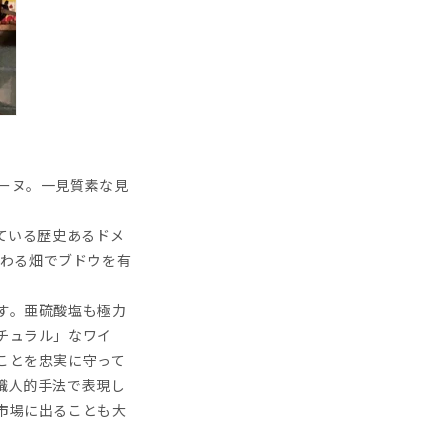
ーヌ。一見質素な見
。
ている歴史あるドメ
植わる畑でブドウを有
す。亜硫酸塩も極力
チュラル」なワイ
ことを忠実に守って
職人的手法で表現し
市場に出ることも大